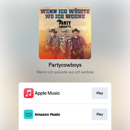
Partycowboys
Wenn ich wüsste wo ich wohne
Play
Play