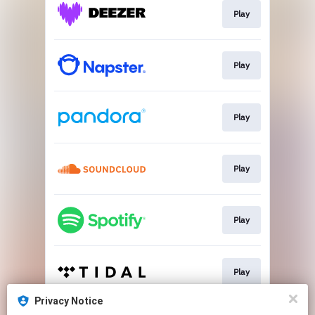
Play
Play
Play
Play
Play
Play
Privacy Notice