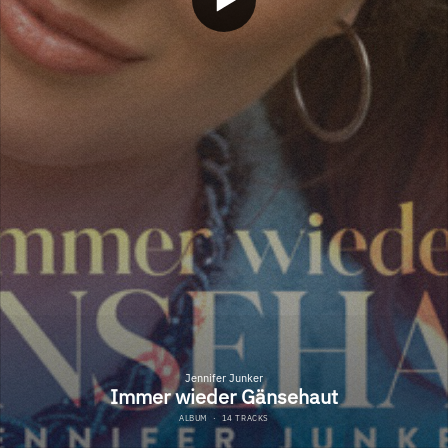
Jennifer Junker
Immer wieder Gänsehaut
ALBUM
·
14 TRACKS